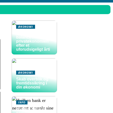
ØKONOMI
Sådan skaber du
balance i
privatøkonomien
efter et
uforudsigeligt årti
ØKONOMI
Skab overblik og
fremtidssikring i
din økonomi
INFO
Hvilken bank er
nemmest at samle