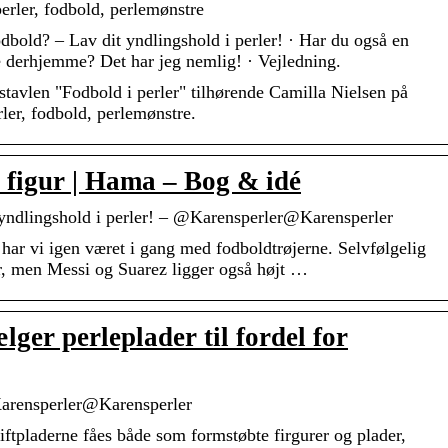
perler, fodbold, perlemønstre
bold? – Lav dit yndlingshold i perler! · Har du også en
e derhjemme? Det har jeg nemlig! · Vejledning.
tavlen "Fodbold i perler" tilhørende Camilla Nielsen på
erler, fodbold, perlemønstre.
figur | Hama – Bog & idé
 yndlingshold i perler! – @Karensperler@Karensperler
ar vi igen været i gang med fodboldtrøjerne. Selvfølgelig
jer, men Messi og Suarez ligger også højt …
lger perleplader til fordel for
Karensperler@Karensperler
tiftpladerne fåes både som formstøbte firgurer og plader,