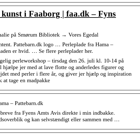
 kunst i Faaborg | faa.dk – Fyns
alie på Smørum Bibliotek → Vores Egedal
ontent. Pattebarn.dk logo … Perleplade fra Hama –
aden er hvid. … Se flere perleplader her.
gelig perleworkshop – tirsdag den 26. juli kl. 10-14 på
hjælpe jer med at lave flotte og anderledes figurer og
det med perler i flere år, og giver jer hjælp og inspiration
usk at tage en madpakke
ama – Pattebarn.dk
breve fra Fyens Amts Avis direkte i min indbakke.
dsoverblik og kan selvstændigt eller sammen med …