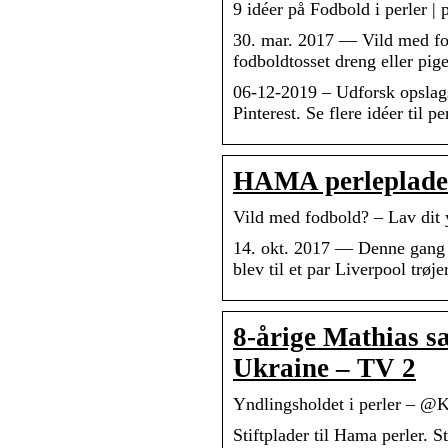
9 idéer på Fodbold i perler | 
30. mar. 2017 — Vild med fod
fodboldtosset dreng eller pig
06-12-2019 – Udforsk opslags
Pinterest. Se flere idéer til p
HAMA perleplade 
Vild med fodbold? – Lav dit
14. okt. 2017 — Denne gang h
blev til et par Liverpool trø
8-årige Mathias sæ
Ukraine – TV 2
Yndlingsholdet i perler – @
Stiftplader til Hama perler. S