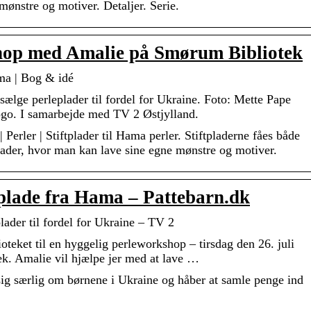
ønstre og motiver. Detaljer. Serie.
hop med Amalie på Smørum Bibliotek
ma | Bog & idé
ælge perleplader til fordel for Ukraine. Foto: Mette Pape
ogo. I samarbejde med TV 2 Østjylland.
erler | Stiftplader til Hama perler. Stiftpladerne fåes både
lader, hvor man kan lave sine egne mønstre og motiver.
plade fra Hama – Pattebarn.dk
lader til fordel for Ukraine – TV 2
teket til en hyggelig perleworkshop – tirsdag den 26. juli
k. Amalie vil hjælpe jer med at lave …
ig særlig om børnene i Ukraine og håber at samle penge ind