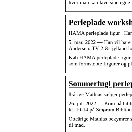
hvor man kan lave sine egne m
Perleplade works
HAMA perleplade figur | Ha
5. mar. 2022 — Han vil bare s
Andersen. TV 2 Østjylland l
Køb HAMA perleplade figur | P
som formstøbte firgurer og p
Sommerfugl perle
8-årige Mathias sælger perlep
26. jul. 2022 — Kom på biblio
kl. 10-14 på Smørum Bibliote
Otteårige Mathias bekymrer s
til mad.