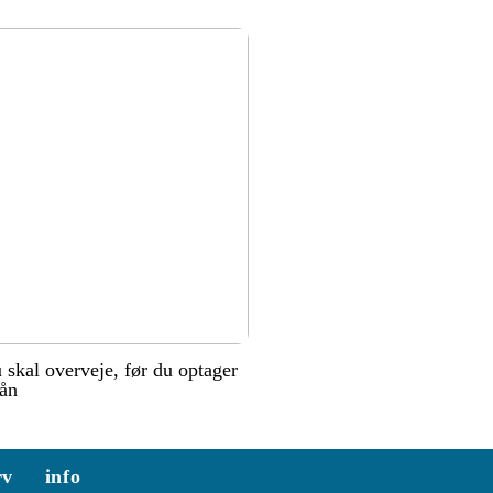
u skal overveje, før du optager
lån
rv
info