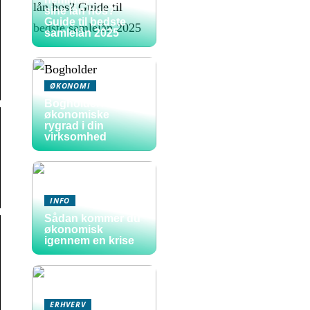
sine lån hos?
Guide til bedste
samlelån 2025
ØKONOMI
Bogholder: den
økonomiske
rygrad i din
virksomhed
INFO
Sådan kommer du
økonomisk
igennem en krise
ERHVERV