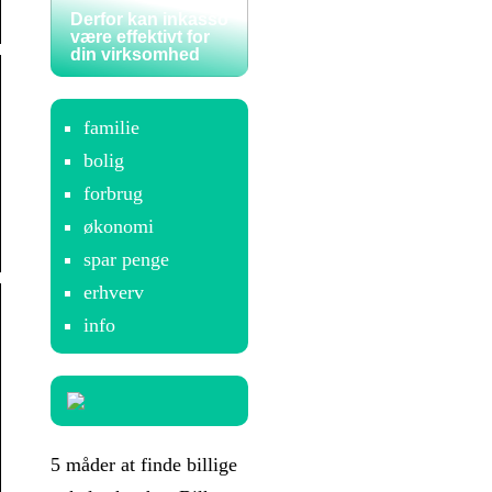
Derfor kan inkasso
være effektivt for
din virksomhed
familie
bolig
forbrug
økonomi
spar penge
erhverv
info
5 måder at finde billige