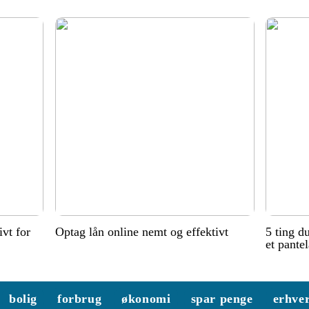
ivt for
Optag lån online nemt og effektivt
5 ting d
et pante
bolig
forbrug
økonomi
spar penge
erhve