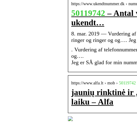
https://www.ukendtnummer.dk › num
50119742
– Antal 
ukendt…
8. mar. 2019 — Vurdering a
ringer og ringer og og…. Je
. Vurdering af telefonnumme
og….
Jeg er SÅ glad for min numm
https://www.alfa.lt › mob ›
50119742
jaunių rinktinė ir
laiku – Alfa