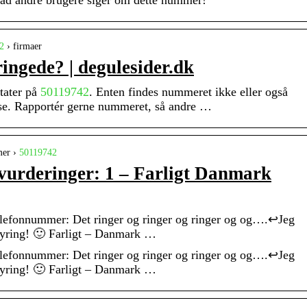
vad andre brugere siger om dette nummer!
2
› firmaer
ingede? | degulesider.dk
tater på
50119742
. Enten findes nummeret ikke eller også
base. Rapportér gerne nummeret, så andre …
mer ›
50119742
 vurderinger: 1 – Farligt Danmark
lefonnummer: Det ringer og ringer og ringer og og….↩Jeg
yring! 🙂 Farligt – Danmark …
lefonnummer: Det ringer og ringer og ringer og og….↩Jeg
yring! 🙂 Farligt – Danmark …