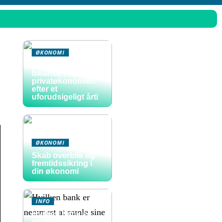
ØKONOMI
Sådan skaber du
balance i
privatøkonomien
efter et
uforudsigeligt årti
ØKONOMI
Skab overblik og
fremtidssikring i
din økonomi
INFO
Hvilken bank er
nemmest at samle