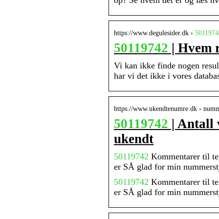
op? Se hvem det er og læs h
https://www.degulesider.dk ›
5011974
50119742
| Hvem r
Vi kan ikke finde nogen resul
har vi det ikke i vores data
https://www.ukendtenumre.dk › num
50119742
| Antall
ukendt
50119742
Kommentarer til te
er SÅ glad for min nummerst
50119742
Kommentarer til te
er SÅ glad for min nummerst