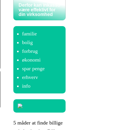
Derfor kan inkasso
være effektivt for
din virksomhed
familie
bolig
forbrug
økonomi
spar penge
erhverv
info
5 måder at finde billige