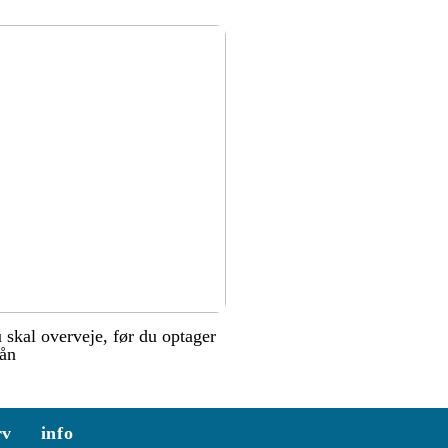
u skal overveje, før du optager
lån
rv
info