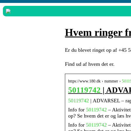
Hvem ringer f
Er du blevet ringet op af +45 
Find ud af hvem det er.
https://www.180.dk › nummer ›
5011
50119742
| ADVAR
50119742
| ADVARSEL – rapp
Info for
50119742
– Aktivitet
op? Se hvem det er og læs h
Info for
50119742
– Aktivitet