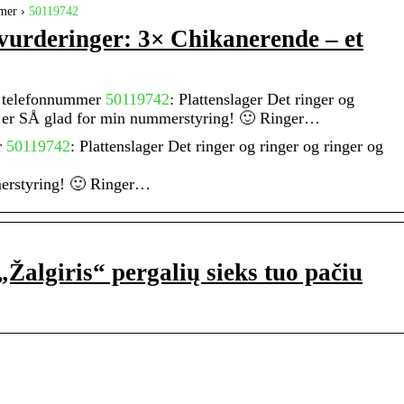
mer ›
50119742
vurderinger: 3× Chikanerende – et
f telefonnummer
50119742
: Plattenslager Det ringer og
g er SÅ glad for min nummerstyring! 🙂 Ringer…
r
50119742
: Plattenslager Det ringer og ringer og ringer og
erstyring! 🙂 Ringer…
 „Žalgiris“ pergalių sieks tuo pačiu