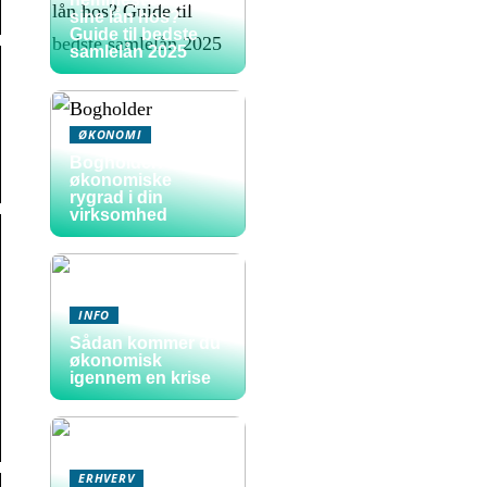
sine lån hos?
Guide til bedste
samlelån 2025
ØKONOMI
Bogholder: den
økonomiske
rygrad i din
virksomhed
INFO
Sådan kommer du
økonomisk
igennem en krise
ERHVERV