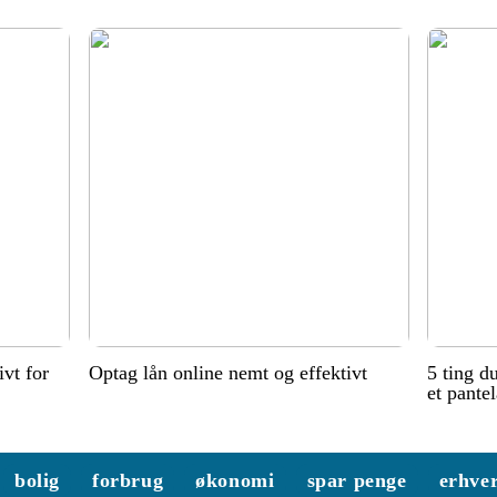
ivt for
Optag lån online nemt og effektivt
5 ting d
et pante
bolig
forbrug
økonomi
spar penge
erhve