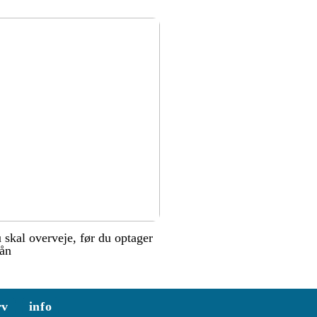
u skal overveje, før du optager
lån
rv
info