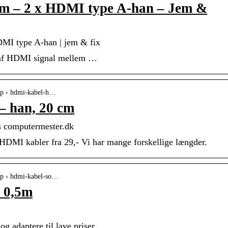
m – 2 x HDMI type A-han – Jem &
MI type A-han | jem & fix
e af HDMI signal mellem …
op › hdmi-kabel-h…
– han, 20 cm
s computermester.dk
HDMI kabler fra 29,- Vi har mange forskellige længder.
op › hdmi-kabel-so…
, 0,5m
g adaptere til lave priser