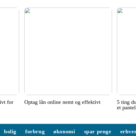
ivt for
Optag lån online nemt og effektivt
5 ting d
et pante
bolig
forbrug
økonomi
spar penge
erhve