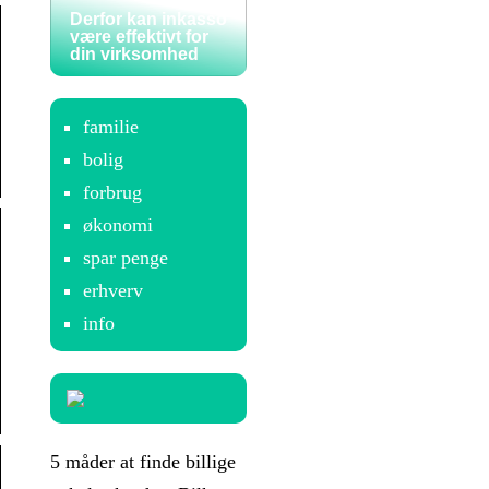
Derfor kan inkasso
være effektivt for
din virksomhed
familie
bolig
forbrug
økonomi
spar penge
erhverv
info
5 måder at finde billige