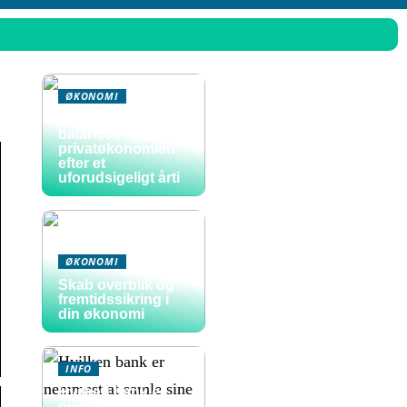
ØKONOMI
Sådan skaber du
balance i
privatøkonomien
efter et
uforudsigeligt årti
ØKONOMI
Skab overblik og
fremtidssikring i
din økonomi
INFO
Hvilken bank er
nemmest at samle