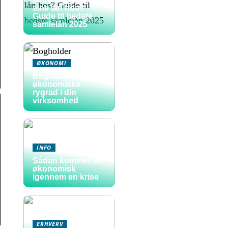
sine lån hos?
Guide til bedste
samlelån 2025
ØKONOMI
Bogholder: den
økonomiske
rygrad i din
virksomhed
INFO
Sådan kommer du
økonomisk
igennem en krise
ERHVERV