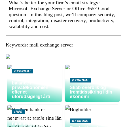
What’s better for your firm’s email strategy:
Microsoft Exchange Server or Office 365? Good
question! In this blog post, we’ll compare: security,
control, integration, disaster recovery, productivity,
scalability and cost.
Keywords: mail exchange server
ØKONOMI
Sådan skaber du
ØKONOMI
balance i
privatøkonomien
Skab overblik og
efter et
fremtidssikring i din
uforudsigeligt årti
økonomi
INFO
Hvilken bank er
ØKONOMI
nemmest at samle