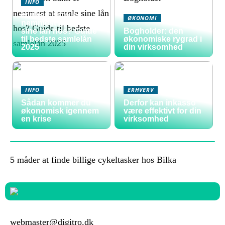
INFO
Hvilken bank er
ØKONOMI
nemmest at samle
sine lån hos? Guide
Bogholder: den
til bedste samlelån
økonomiske rygrad i
2025
din virksomhed
INFO
ERHVERV
Sådan kommer du
Derfor kan inkasso
økonomisk igennem
være effektivt for din
en krise
virksomhed
5 måder at finde billige cykeltasker hos Bilka
webmaster@digitro.dk