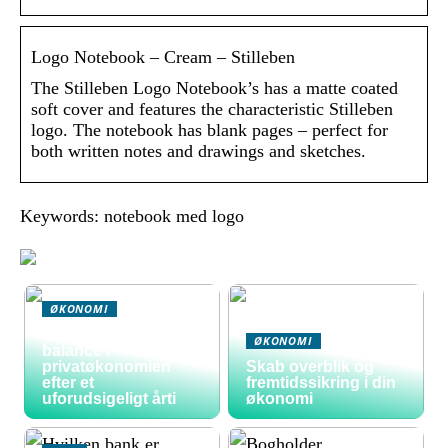
Logo Notebook – Cream – Stilleben
The Stilleben Logo Notebook’s has a matte coated
soft cover and features the characteristic Stilleben
logo. The notebook has blank pages – perfect for
both written notes and drawings and sketches.
Keywords: notebook med logo
ØKONOMI
Sådan skaber du
ØKONOMI
balance i
privatøkonomien
Skab overblik og
efter et
fremtidssikring i din
uforudsigeligt årti
økonomi