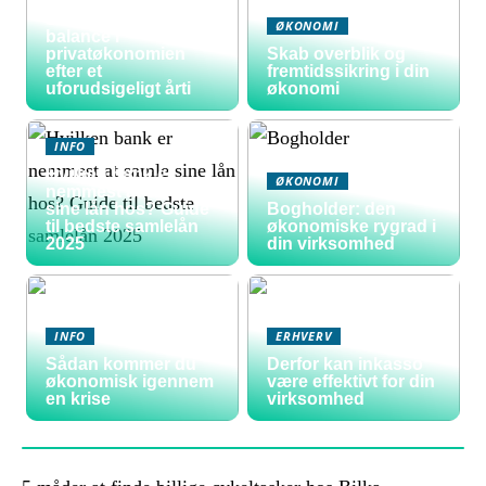
Sådan skaber du
ØKONOMI
balance i
privatøkonomien
Skab overblik og
efter et
fremtidssikring i din
uforudsigeligt årti
økonomi
INFO
Hvilken bank er
ØKONOMI
nemmest at samle
sine lån hos? Guide
Bogholder: den
til bedste samlelån
økonomiske rygrad i
2025
din virksomhed
INFO
ERHVERV
Sådan kommer du
Derfor kan inkasso
økonomisk igennem
være effektivt for din
en krise
virksomhed