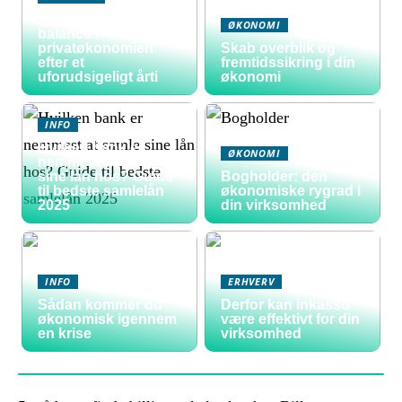
Sådan skaber du
ØKONOMI
balance i
privatøkonomien
Skab overblik og
efter et
fremtidssikring i din
uforudsigeligt årti
økonomi
INFO
Hvilken bank er
ØKONOMI
nemmest at samle
sine lån hos? Guide
Bogholder: den
til bedste samlelån
økonomiske rygrad i
2025
din virksomhed
INFO
ERHVERV
Sådan kommer du
Derfor kan inkasso
økonomisk igennem
være effektivt for din
en krise
virksomhed