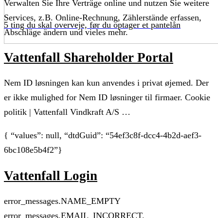
Verwalten Sie Ihre Verträge online und nutzen Sie weitere
Services, z.B. Online-Rechnung, Zählerstände erfassen,
5 ting du skal overveje, før du optager et pantelån
Abschläge ändern und vieles mehr.
Vattenfall Shareholder Portal
Nem ID løsningen kan kun anvendes i privat øjemed. Der
er ikke mulighed for Nem ID løsninger til firmaer. Cookie
politik | Vattenfall Vindkraft A/S …
{ “values”: null, “dtdGuid”: “54ef3c8f-dcc4-4b2d-aef3-
6bc108e5b4f2”}
Vattenfall Login
error_messages.NAME_EMPTY
error_messages.EMAIL_INCORRECT.