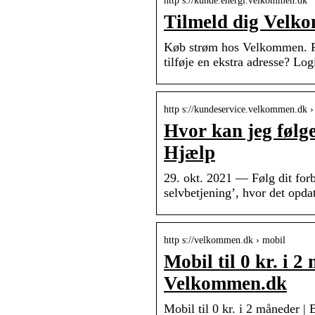
http s://kunde.energi.velkommen.dk
Tilmeld dig Velk
Køb strøm hos Velkommen. Pr
tilføje en ekstra adresse? Log
http s://kundeservice.velkommen.dk › 
Hvor kan jeg følg
Hjælp
29. okt. 2021 — Følg dit forb
selvbetjening’, hvor det opd
http s://velkommen.dk › mobil
Mobil til 0 kr. i 
Velkommen.dk
Mobil til 0 kr. i 2 måneder |