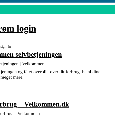
røm login
 sign_in
mmen selvbetjeningen
etjeningen | Velkommen
ningen og få et overblik over dit forbrug, betal dine
g meget mere.
forbrug – Velkommen.dk
elforbrug – Velkommen