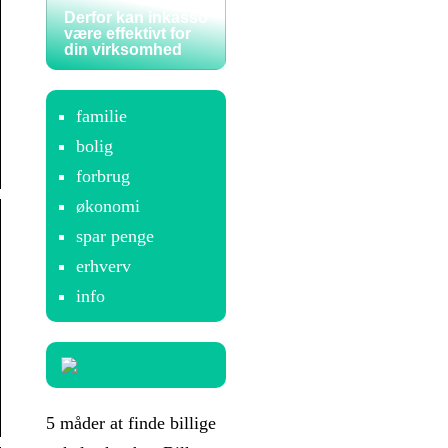
Derfor kan inkasso
være effektivt for
din virksomhed
familie
bolig
forbrug
økonomi
spar penge
erhverv
info
5 måder at finde billige