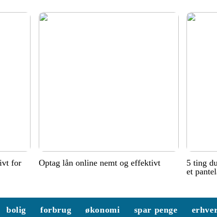
ivt for
Optag lån online nemt og effektivt
5 ting d
et pante
bolig
forbrug
økonomi
spar penge
erhve