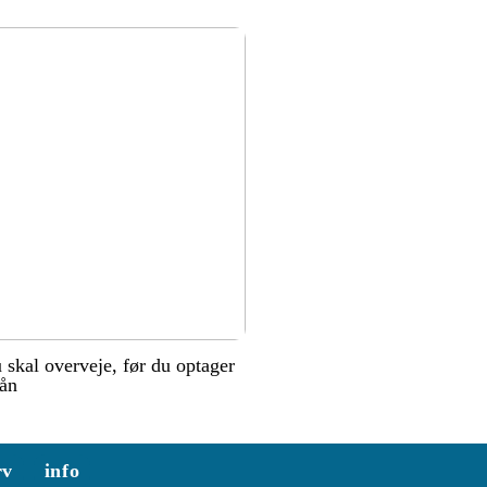
u skal overveje, før du optager
lån
rv
info