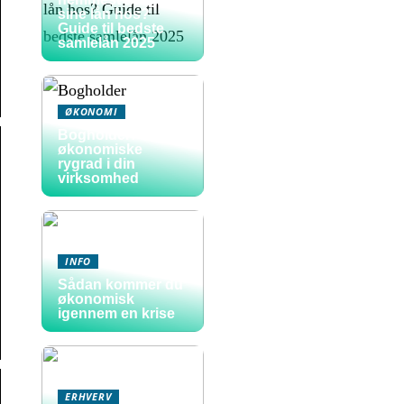
sine lån hos?
Guide til bedste
samlelån 2025
ØKONOMI
Bogholder: den
økonomiske
rygrad i din
virksomhed
INFO
Sådan kommer du
økonomisk
igennem en krise
ERHVERV