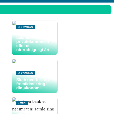
ØKONOMI
Sådan skaber du
balance i
privatøkonomien
efter et
uforudsigeligt årti
ØKONOMI
Skab overblik og
fremtidssikring i
din økonomi
INFO
Hvilken bank er
nemmest at samle